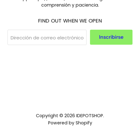
comprensión y paciencia.
FIND OUT WHEN WE OPEN
Dirección de correo electrónico
Inscribirse
Find
us
on
Instagram
Copyright © 2026 IDEPOTSHOP.
Powered by Shopify